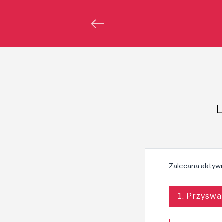
L
Zalecana aktyw
1. Przyswa