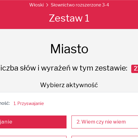
Włoski
Słownictwo rozszerzone 3-4
Zestaw 1
Miasto
iczba słów i wyrażeń w tym zestawie:
2
Wybierz aktywność
ność:
1. Przyswajanie
janie
2. Wiem czy nie wiem