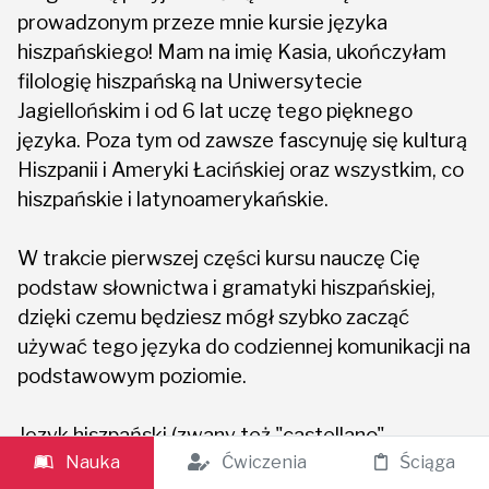
prowadzonym przeze mnie kursie języka
hiszpańskiego! Mam na imię Kasia, ukończyłam
filologię hiszpańską na Uniwersytecie
Jagiellońskim i od 6 lat uczę tego pięknego
języka. Poza tym od zawsze fascynuję się kulturą
Hiszpanii i Ameryki Łacińskiej oraz wszystkim, co
hiszpańskie i latynoamerykańskie.
W trakcie pierwszej części kursu nauczę Cię
podstaw słownictwa i gramatyki hiszpańskiej,
dzięki czemu będziesz mógł szybko zacząć
używać tego języka do codziennej komunikacji na
podstawowym poziomie.
Język hiszpański (zwany też "castellano" -
kastylijski) jest trzecim językiem na świecie pod
Nauka
Ćwiczenia
Ściąga