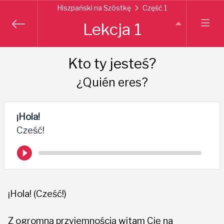
Hiszpański na Szóstkę
Część 1
Lekcja 1
Kto ty jesteś?
¿Quién eres?
¡Hola!
Cześć!
¡Hola! (Cześć!)
Z ogromną przyjemnością witam Cię na