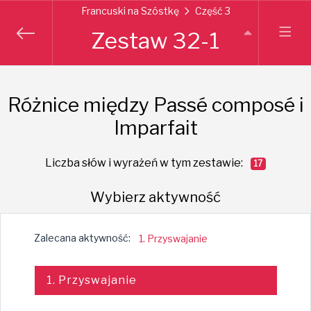
Francuski na Szóstkę
Część 3
Zestaw 32-1
Różnice między Passé composé i
Imparfait
Liczba słów i wyrażeń w tym zestawie:
17
Wybierz aktywność
Zalecana aktywność:
1. Przyswajanie
1. Przyswajanie