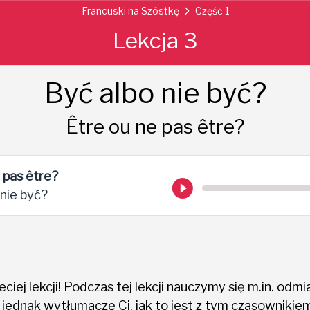
Francuski na Szóstkę
Część 1
Lekcja 3
Być albo nie być?
Être ou ne pas être?
e pas être?
 nie być?
ciej lekcji! Podczas tej lekcji nauczymy się m.in. od
 jednak wytłumaczę Ci, jak to jest z tym czasownikiem