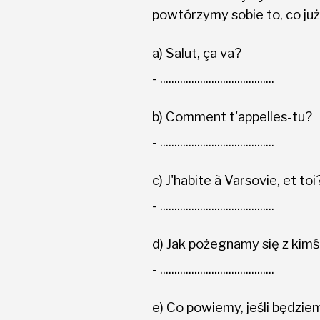
powtórzymy sobie to, co już
a) Salut, ça va?
-
........................................
b) Comment t'appelles-tu?
-
........................................
c) J'habite à Varsovie, et toi
-
........................................
d) Jak pożegnamy się z kimś
-
........................................
e) Co powiemy, jeśli będzie